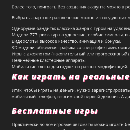
Более того, поиграть без создания аккаунта можно в 
Выбрать азартное развлечение можно из следующих 
Однорукие бандиты: классика жанра с туром на удвоен
Модели 777: риск-тур на удвоение, особые символы, в
Видеослоты: высокое качество, анимация и бонусы.
3D модели: объемная графика со спецэффектами, ориг
Игры с джекпотом (накопительный или прогрессивный).
Нелинейные кластерные аппараты.
Мобильные слоты для гаджетов разных модификаций.
Как играть на реальные
Итак, чтобы играть на деньги, нужно зарегистрироват
мобильный телефон, вносим свой первый депозит. А д
Бесплатные игры
Практически во все игровые автоматы можно играть бе