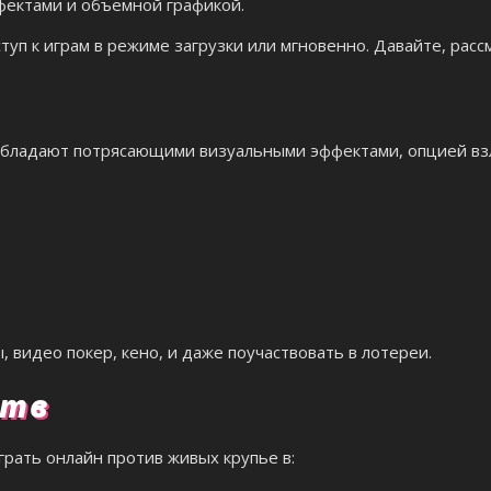
фектами и объемной графикой.
туп к играм в режиме загрузки или мгновенно. Давайте, рас
, обладают потрясающими визуальными эффектами, опцией вз
 видео покер, кено, и даже поучаствовать в лотереи.
ств
рать онлайн против живых крупье в: