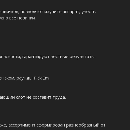
новичков, позволяют изучить аппарат, учесть
жно все новинки.
пасности, гарантируют честные результаты.
наком, раунды Pick’Em.
ающий слот не составит труда.
у же, ассортимент сформирован разнообразный от