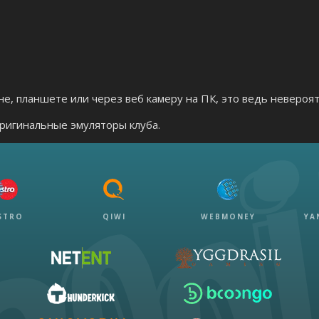
, планшете или через веб камеру на ПК, это ведь невероят
ригинальные эмуляторы клуба.
STRO
QIWI
WEBMONEY
YA