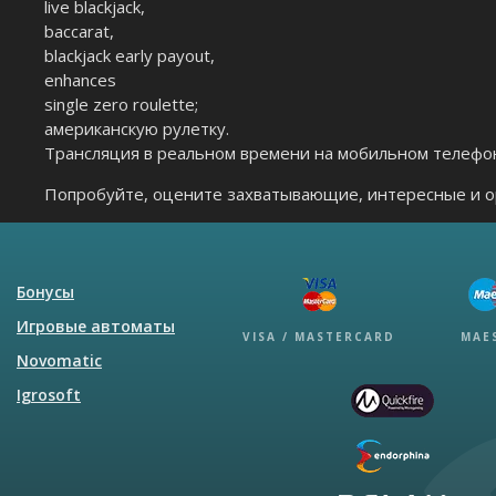
live blackjack,
baccarat,
blackjack early payout,
enhances
single zero roulette;
американскую рулетку.
Трансляция в реальном времени на мобильном телефоне
Попробуйте, оцените захватывающие, интересные и о
Бонусы
Игровые автоматы
VISA / MASTERCARD
MAE
Novomatic
Igrosoft