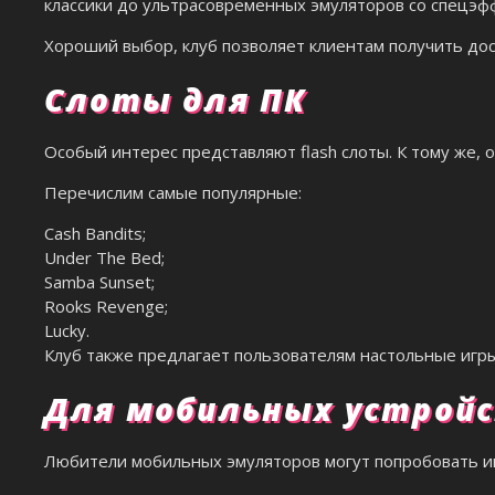
классики до ультрасовременных эмуляторов со спецэф
Хороший выбор, клуб позволяет клиентам получить дос
Слоты для ПК
Особый интерес представляют flash слоты. К тому же
Перечислим самые популярные:
Cash Bandits;
Under The Bed;
Samba Sunset;
Rooks Revenge;
Lucky.
Клуб также предлагает пользователям настольные игры,
Для мобильных устрой
Любители мобильных эмуляторов могут попробовать иг