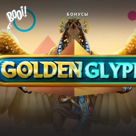
БОНУСЫ