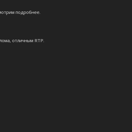
смотрим подробнее.
лома, отличным RTP.