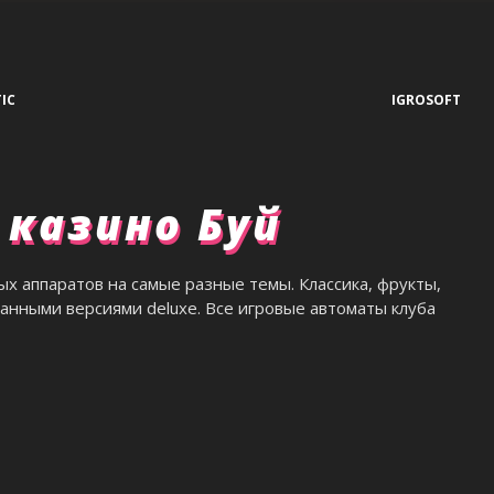
IC
IGROSOFT
казино Буй
х аппаратов на самые разные темы. Классика, фрукты,
ованными версиями deluxe. Все игровые автоматы клуба