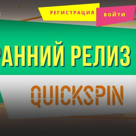
РЕГИСТРАЦИЯ
C
IGROSOFT
ВОЙТИ