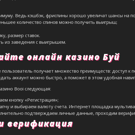
симуму. Ведь кэшбэк, фриспины хорошо увеличат шансы на п
еньшее количество спинов можно получить выигрыш;
ку, размер ставок.
ь из заведения с выигрышем.
сайте онлайн казино Буй
же пользователь получает множество преимуществ: доступ к
оздать аккаунт можно быстро, а поможет в этом удобная нав
казино Booi следующая:
аем кнопку «Регистрация»;
 капчу и выбираем валюту счета. Интернет площадка мультив
полнительно подтверждаем личные данные, проходим вериф
 и верификация