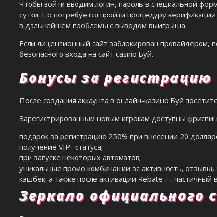
Чтобы войти вводим логин, пароль в специальной форме
сутки. Но потребуется пройти процедуру верификации
в дальнейшем проблемы с выводом выигрыша.
Если лицензионный сайт заблокирован провайдером, по
безопасного входа на сайт casino Буй.
Бонусы за регистрацию в
После создания аккаунта в онлайн-казино Буй посети
Зарегистрированным новым игрокам доступны фриспин
подарок за регистрацию 250% при внесении 20 долларо
получение VIP- статуса;
при запуске некоторых автоматов;
уникальные промо комбинации за активность, отзывы, 
кэшбек, а также после активации Rebate — частичный в
Зеркало официального с