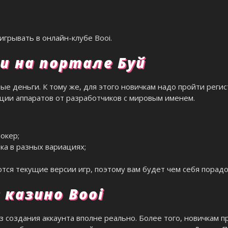
игрывать в онлайн-клубе Booi.
и на портале Буй
ные деньги. К тому же, для этого новичкам надо пройти реги
ции аппаратов от разработчиков с мировым именем.
окер;
тка в разных вариациях;
тся текущие версии игр, поэтому вам будет чем себя порадо
 казино Booi
 создания аккаунта вполне реально. Более того, новичкам 