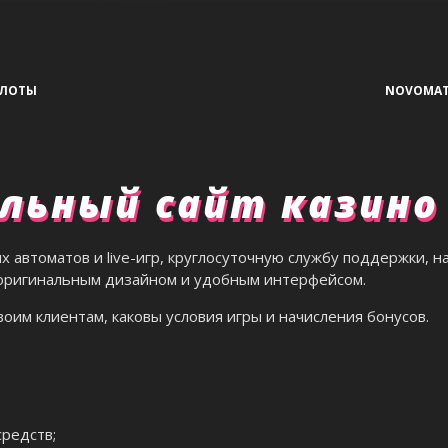
ЛОТЫ
NOVOMAT
льный сайт казино 
х автоматов и live-игр, круглосуточную службу поддержки, 
 оригинальным дизайном и удобным интерфейсом.
оим клиентам, каковы условия игры и начисления бонусов.
редств;