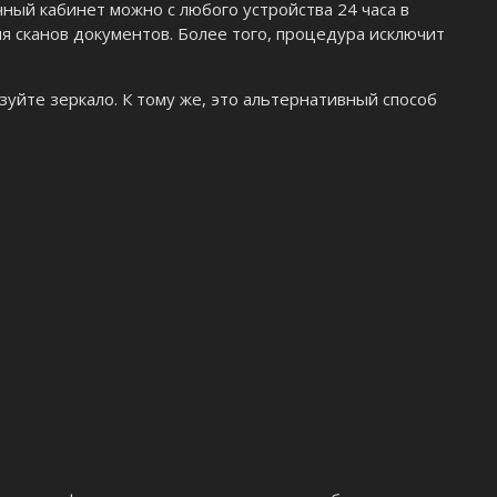
чный кабинет можно с любого устройства 24 часа в
 сканов документов. Более того, процедура исключит
зуйте зеркало. К тому же, это альтернативный способ