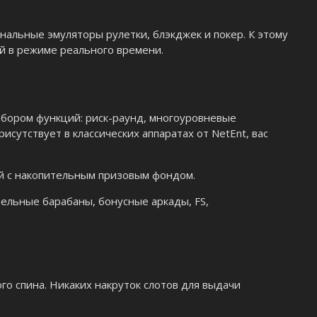
нальные эмуляторы рулетки, блэкджек и покер. К этому
ий в режиме реального времени.
набором функций: риск-раунд, многоуровневые
утствует в классических аппаратах от NetEnt, вас
ей с накопительным призовым фондом.
тельные барабаны, бонусные аркады, FS,
о спина. Никаких накруток слотов для выдачи